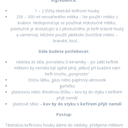
Ingredience:
1 – 2 lžičky tibetské kefírové houby
250 – 500 ml nesvařeného mléka – lze použít i mléko z
krabice. Nedoporučuje se používat nízkotučné mléko,
polotučné je dostačující a z plnotučného je kefír krásně hustý
a sametový. Můžete použít jakékoliv živočišné mléko –
kravské, kozí…
Dále budete potřebovat:
nádoba ze skla, porcelánu či keramiky – po zalití kefírek
mlékem by neměla být úplně plná, jelikož při kvašení nám
kefír trochu „povyroste“
čistou látku, gázu nebo papírový ubrousek
gumičku
plastovou nebo dřevěnou lžičku – kov by do styku s kefírem
přijít neměl
plastové sítko –
kov by do styku s kefírem přijít neměl
Postup:
Tibetskou kefírovou houbu dáme do nádoby, přelijeme mlékem