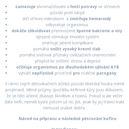
zamezuje
shromažďování a
hnití potravy
ve střevech
působí proti zácpě
léčí střevní mikrobiom a
zmírňuje hemeroidy
odkyseluje organizmus
dokáže zlikvidovat
přemnožené
špatné bakterie a viry
výrazně stimuluje imunitní systém
zmírňuje jaterní komplikace
pomáhá
snížit vysoký krevní tlak
pomáhá snižovat příznaky civilizačních onemocnění
přispívá ke snížení stresu a depresí
očišťuje organismus po dlouhodobém užívání ATB
vytváří
nepříznivé
prostředí
pro
rozličné
patogeny
V rámci svých detoxikačních účinků působí tibetská houba mírně
projímavě. Mírné průjmy zpočátku kefírové kůry jsou důkazem,
že se tělo účinně zbavuje škodlivin a toxinů. Pokud si ale večer
dáte kefír, neměli byste potom už nic jíst, jinak by jej trávicí trakt
nemusel snášet dobře.
Návod na přípravu a následné pěstování kefíru: