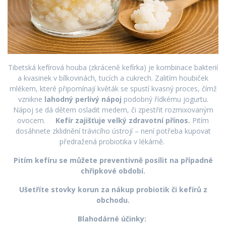
Tibetská kefírová houba (zkráceně kefírka) je kombinace bakterií
a kvasinek v bílkovinách, tucích a cukrech. Zalitím houbiček
mlékem, které připomínají květák se spustí kvasný proces, čímž
vznikne
lahodný perlivý nápoj
podobný řídkému jogurtu.
Nápoj se dá dětem osladit medem, či zpestřit rozmixovaným
ovocem.
Kefír zajišťuje velký zdravotní přínos.
Pitím
dosáhnete zklidnění trávicího ústrojí – není potřeba kupovat
předražená probiotika v lékárně.
Pitím kefíru se můžete preventivně posílit na případné
chřipkové období.
Ušetříte stovky korun za nákup probiotik či kefírů z
obchodu.
Blahodárné účinky: