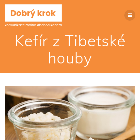
Přeskočit
na
obsah
Kefír z Tibetské
houby