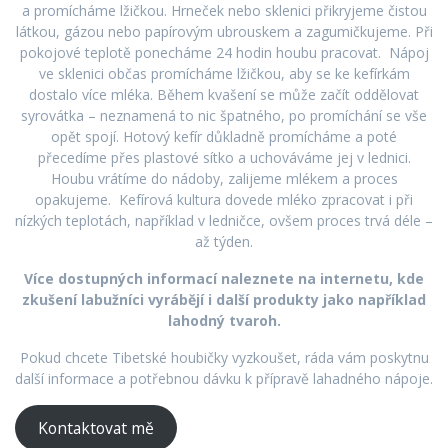
a promícháme lžičkou. Hrneček nebo sklenici přikryjeme čistou
látkou, gázou nebo papírovým ubrouskem a zagumičkujeme. Při
pokojové teplotě ponecháme 24 hodin houbu pracovat. Nápoj
ve sklenici občas promícháme lžičkou, aby se ke kefírkám
dostalo více mléka. Během kvašení se může začít oddělovat
syrovátka – neznamená to nic špatného, po promíchání se vše
opět spojí. Hotový kefír důkladně promícháme a poté
přecedíme přes plastové sítko a uchováváme jej v lednici.
Houbu vrátíme do nádoby, zalijeme mlékem a proces
opakujeme. Kefírová kultura dovede mléko zpracovat i při
nízkých teplotách, například v ledničce, ovšem proces trvá déle –
až týden.
Více dostupných informací naleznete na internetu, kde
zkušení labužníci vyrábějí i další produkty jako například
lahodný tvaroh.
Pokud chcete Tibetské houbičky vyzkoušet, ráda vám poskytnu
další informace a potřebnou dávku k přípravě lahadného nápoje.
Kontaktovat mě