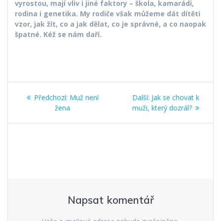
vyrostou, mají vliv i jiné faktory – škola, kamarádi,
rodina i genetika. My rodiče však můžeme dát dítěti
vzor, jak žít, co a jak dělat, co je správné, a co naopak
špatné. Kéž se nám daří.
Navigace
Předchozí
Další
Předchozí:
Muž není
Další:
Jak se chovat k
pro
příspěvek:
příspěvek:
žena
muži, který dozrál?
příspěvek
Napsat komentář