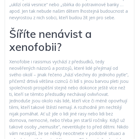
„uklízí celá vesnice“ nebo „sbírka do potravinové banky …
apod. Jen tak nebude našim dětem lhostejná budoucnost a
nevyrostou z nich sobci, kteří budou žít jen pro sebe.
Šíříte nenávist a
xenofobii?
Xenofobie i rasismus vychází z předsudků, tedy
neověřených názorů a postojů, které lidé přejímají od
svého okolí – jinak řečeno „hází všechny do jednoho pytle“,
přičemž drtivá většina cizinců či lidí s jinou barvou pleti jsou
společnosti prospěšní stejně nebo dokonce ještě více než
ti, kteří se těmito předsudky nechávají ovlivňovat.
Jednoduše jsou okolo nás lidé, kteří více či méně opovrhují
těmi, kteří takové štěstí nemají. A rozhodně jim nechtějí
nijak pomáhat. Ať už jde o lidi jiné rasy nebo lidi bez
domova, nemocné, nebo třeba jen starší ročníky. Když už
takové osoby „nemusíte”, neventilujte to před dětmi. Nikdo
vám nezajistí, že se někdy neocitnete v podobné situaci a