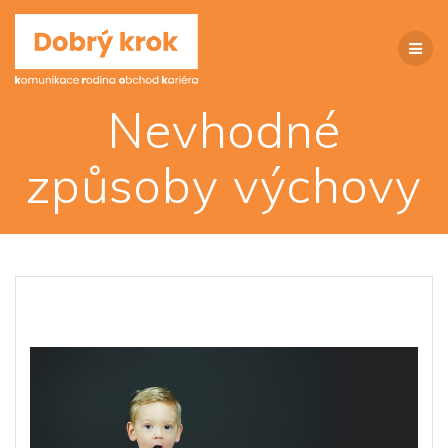
Přeskočit
na
obsah
Nevhodné
způsoby výchovy