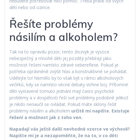
nebudete potřebovat něčí pomoc. Třeba právě od svých
dětí nebo od cizince.
Řešíte problémy
násilím a alkoholem?
Tak na to opravdu pozor, tento zlozvyk je vysoce
nebezpečný a mnohé děti jej později přebírají jako
možnost řešení namísto zdravé sebereflexe. Pokud je
potřeba oprávněně zvýšit hlas a konstruktivně se pohádat.
Udělejte to! Nemělo by to však být v rámci alkoholových
večírků, kdy se namísto věcné debaty strhne boj. Přítomné
děti vystavené tomuto jednání mají často psychické
problémy a v dospělosti řeší své problémy podobně jelikož
je nikdo nenaučil se ovládat. Pokud máte sklony řešit
problémy násilím a alkoholem
určitě mi napište. Existuje
řešení a možnost jak z toho ven.
Napadají vás ještě další nevhodné vzorce ve výchově?
Napište mi je a nezapoměňte, že na to, v co děti