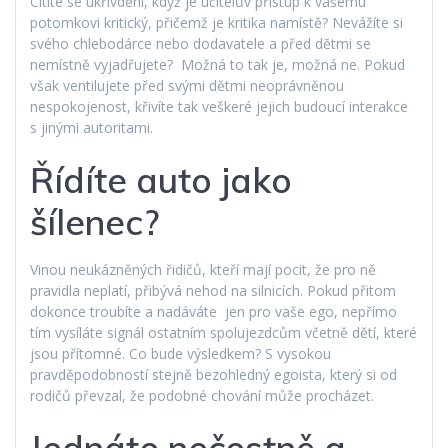
Cítíte se ukřivdění, když je učitelův přístup k vašemu
potomkovi kritický, přičemž je kritika namístě? Nevážíte si
svého chlebodárce nebo dodavatele a před dětmi se
nemístně vyjadřujete? Možná to tak je, možná ne. Pokud
však ventilujete před svými dětmi neoprávněnou
nespokojenost, křivíte tak veškeré jejich budoucí interakce
s jinými autoritami.
Řídíte auto jako
šílenec?
Vinou neukázněných řidičů, kteří mají pocit, že pro ně
pravidla neplatí, přibývá nehod na silnicích. Pokud přitom
dokonce troubíte a nadáváte jen pro vaše ego, nepřímo
tím vysíláte signál ostatním spolujezdcům včetně dětí, které
jsou přítomné. Co bude výsledkem? S vysokou
pravděpodobností stejně bezohledný egoista, který si od
rodičů převzal, že podobné chování může procházet.
Jednáte nečestně a