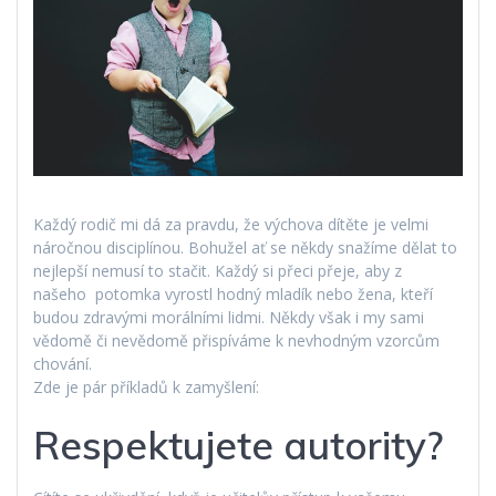
Každý rodič mi dá za pravdu, že výchova dítěte je velmi
náročnou disciplínou. Bohužel ať se někdy snažíme dělat to
nejlepší nemusí to stačit. Každý si přeci přeje, aby z
našeho potomka vyrostl hodný mladík nebo žena, kteří
budou zdravými morálními lidmi. Někdy však i my sami
vědomě či nevědomě přispíváme k nevhodným vzorcům
chování.
Zde je pár příkladů k zamyšlení:
Respektujete autority?