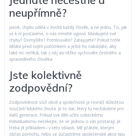
neupřímně?
Jasně, chybu udělá v životě každý člověk, a ne jednu. To, jak
se k ní postavíme, o nás mnohé vypoví. Maskujete své
chyby? Domýšlíte? Pomlouváte? Zatajujete? Pokud tohle
děláte před svým potomkem a ještě ho nabádáte, aby
také nic neříkal, tak z něj asi těžko vychováte čestného a
spravedlivého člověka.
Jste kolektivně
zodpovědní?
Zodpovědnost vůči okolí a společnosti je rovněž důležitou
součástí lidského života. Je to dar, který tu necháváme pro
další generace. Pokud své děti učíte sobeckému
individualismu nečekejte, že se jednou o vás postarají. Je
třeba jít příkladem i v této oblasti. Mít přátele, kterým
občas pomohu, nebo se zúčastníme společenské akce tipu