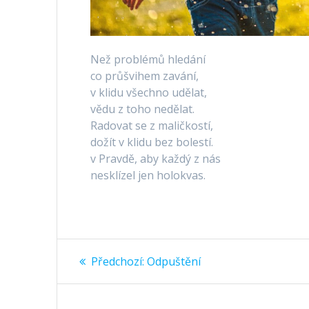
Než problémů hledání
co průšvihem zavání,
v klidu všechno udělat,
vědu z toho nedělat.
Radovat se z maličkostí,
dožít v klidu bez bolestí.
v Pravdě, aby každý z nás
nesklízel jen holokvas.
Navigace
Předchozí
Předchozí:
Odpuštění
příspěvek:
pro