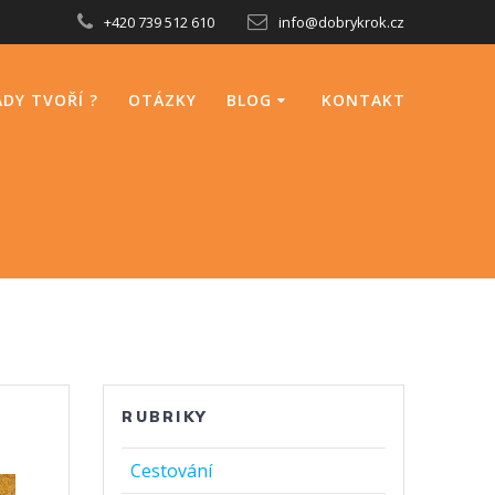
+420 739 512 610
info@dobrykrok.cz
DY TVOŘÍ ?
OTÁZKY
BLOG
KONTAKT
RUBRIKY
Cestování